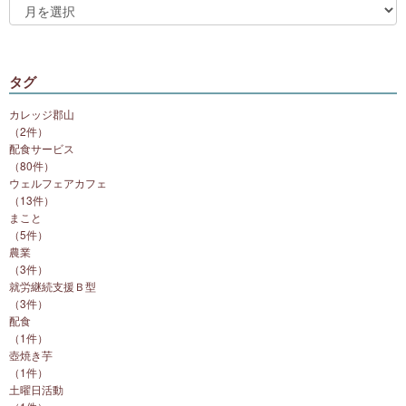
タグ
カレッジ郡山
（2件）
配食サービス
（80件）
ウェルフェアカフェ
（13件）
まこと
（5件）
農業
（3件）
就労継続支援Ｂ型
（3件）
配食
（1件）
壺焼き芋
（1件）
土曜日活動