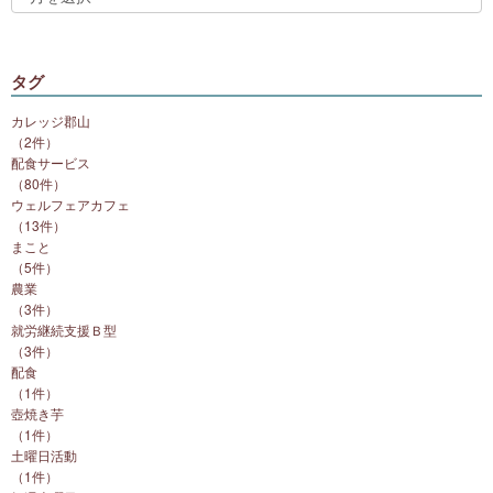
タグ
カレッジ郡山
（2件）
配食サービス
（80件）
ウェルフェアカフェ
（13件）
まこと
（5件）
農業
（3件）
就労継続支援Ｂ型
（3件）
配食
（1件）
壺焼き芋
（1件）
土曜日活動
（1件）