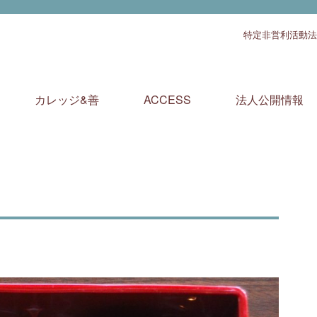
特定非営利活動法
利活動法人 真・善・美
カレッジ&善
ACCESS
法人公開情報